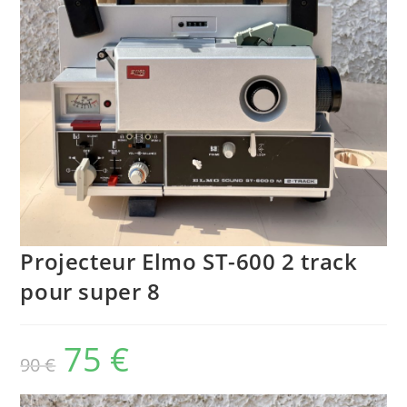
Projecteur Elmo ST-600 2 track
pour super 8
75
€
Le
Le
90
€
prix
prix
initial
actuel
était :
est :
90 €.
75 €.