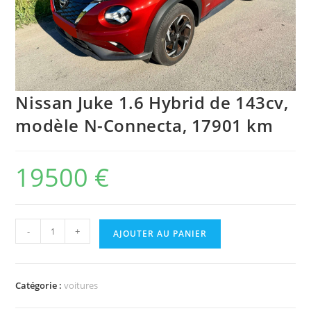
Nissan Juke 1.6 Hybrid de 143cv,
modèle N-Connecta, 17901 km
19500
€
quantité
-
+
AJOUTER AU PANIER
de
Nissan
Juke
Catégorie :
voitures
1.6