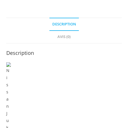
Hybrid
de
143cv,
modèle
DESCRIPTION
N-
Connecta,
AVIS (0)
17901
km
Description