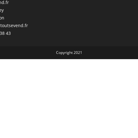
nd.fr
ey
on
toutsevend.fr
 38 43
Copyright 2021